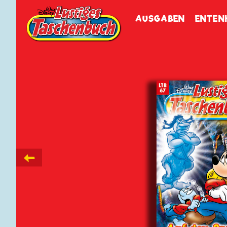
Walt Disneys
Lustiges
Tasch
AUSGABEN
ENTEN
←