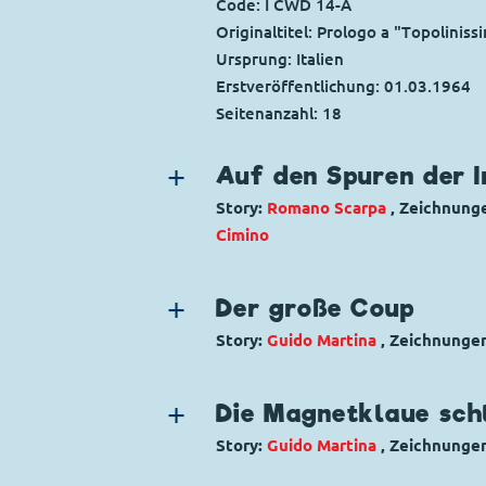
Code: I CWD 14-A
Originaltitel: Prologo a "Topoliniss
Ursprung: Italien
Erstveröffentlichung:
01.03.1964
Seitenanzahl: 18
Auf den Spuren der I
Story:
Romano Scarpa
, Zeichnung
Cimino
Genre:
Literarische Parodie
Abente
Charaktere:
Micky Maus
,
Rudi Ross
Der große Coup
Code: I TL 222-AP
Story:
Guido Martina
, Zeichnunge
Originaltitel: Topolino e Bip-Bip a
Genre:
Kriminalgeschichte
Ursprung: Italien
Charaktere:
Dagobert Duck
,
Goofy
Erstveröffentlichung:
Die Magnetklaue sch
10.11.1959
Code: I TL 140-BP
Seitenanzahl: 57
Story:
Guido Martina
, Zeichnunge
Originaltitel: Topolino e la grande 
Genre:
Kriminalgeschichte