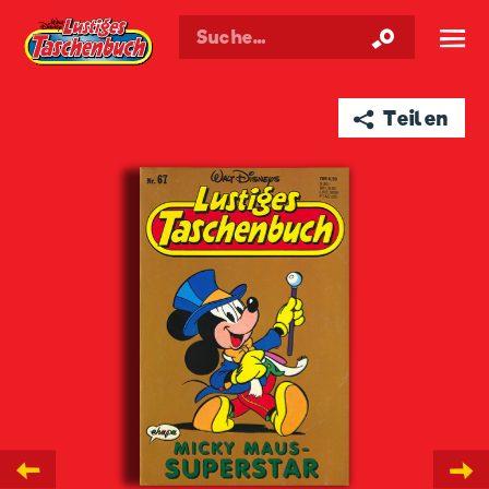
Walt Disneys
Lustiges
Taschenbuch
☰
➦ Teilen
←
→