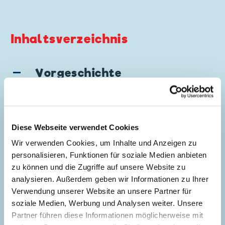
Inhaltsverzeichnis
Vorgeschichte
Story:
Gian Giacomo Dalmasso
,
Zeichnungen:
Giuseppe Perego
Genre:
Rahmengeschichte
Diese Webseite verwendet Cookies
5
Charaktere:
Harry
,
Kater Karlo
Wir verwenden Cookies, um Inhalte und Anzeigen zu
Code: I CWD 14-A
personalisieren, Funktionen für soziale Medien anbieten
Originaltitel: Prologo a "Topolinissimo"
zu können und die Zugriffe auf unsere Website zu
Ursprung: Italien
analysieren. Außerdem geben wir Informationen zu Ihrer
Erstveröffentlichung:
01.03.1964
Verwendung unserer Website an unsere Partner für
Seitenanzahl: 18
soziale Medien, Werbung und Analysen weiter. Unsere
Partner führen diese Informationen möglicherweise mit
Micky auf den Spuren der