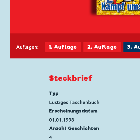
Auflagen:
1. Auflage
2. Auflage
3. A
Steckbrief
Typ
Lustiges Taschenbuch
Erscheinungs­datum
01.01.1998
Anzahl Geschichten
4