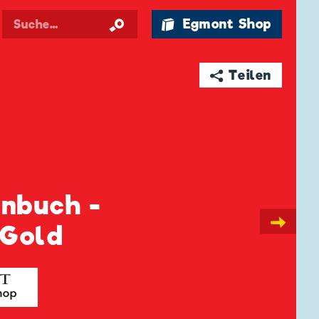
🛍 Egmont Shop
➦ Teilen
enbuch -
→
 Gold