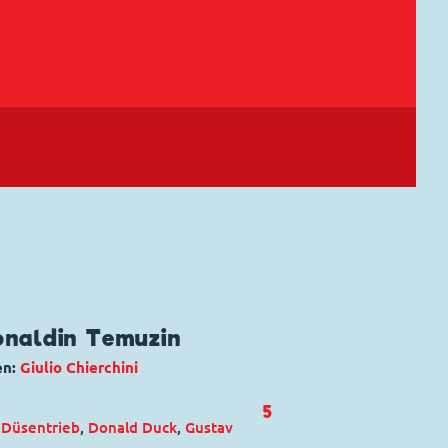
onaldin Temuzin
en:
Giulio Chierchini
5
 Düsentrieb
,
Donald Duck
,
Gustav