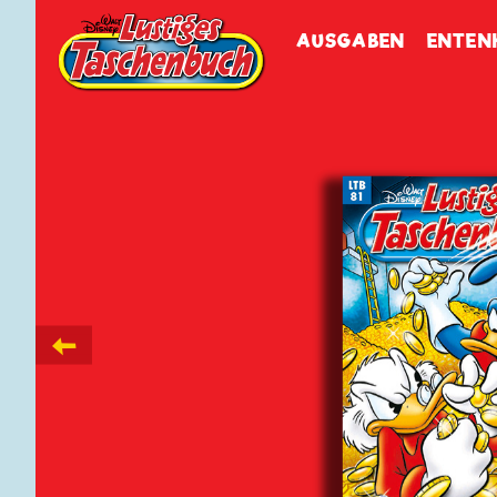
Walt Disneys
Lustiges
Tasch
AUSGABEN
ENTEN
←