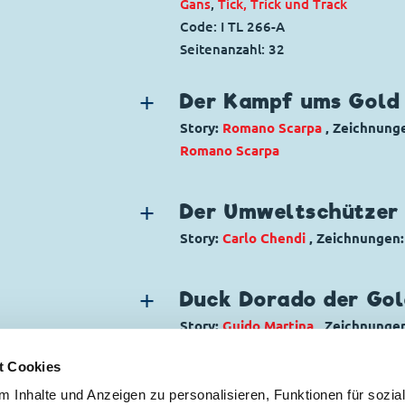
Gans
,
Tick, Trick und Track
Code: I TL 266-A
Seitenanzahl: 32
Der Kampf ums Gold
Story:
Romano Scarpa
, Zeichnung
Romano Scarpa
Genre:
Science-Fiction
Charaktere:
Dagobert Duck
,
Daisy 
Der Umweltschützer
Donald Duck
,
Duckoiden
,
König As
Story:
Carlo Chendi
, Zeichnungen
und Track
,
XZ 1
Genre:
Dagobert in Not
Code: I TL 1317-AP
Charaktere:
Dagobert Duck
,
Die Pa
Originaltitel: Storie stellari: Paper
Duck Dorado der Gol
Code: I TL 833-B
Ursprung: Italien
Story:
Guido Martina
, Zeichnunge
Originaltitel: Zio Paperone e il mar
Erstveröffentlichung:
22.02.1981
Genre:
Literarische Parodie
Ursprung: Italien
Seitenanzahl: 71
t Cookies
Charaktere:
Dagobert Duck
,
Daniel
Erstveröffentlichung:
14.11.1971
 Inhalte und Anzeigen zu personalisieren, Funktionen für sozia
Helferlein
,
Tick, Trick und Track