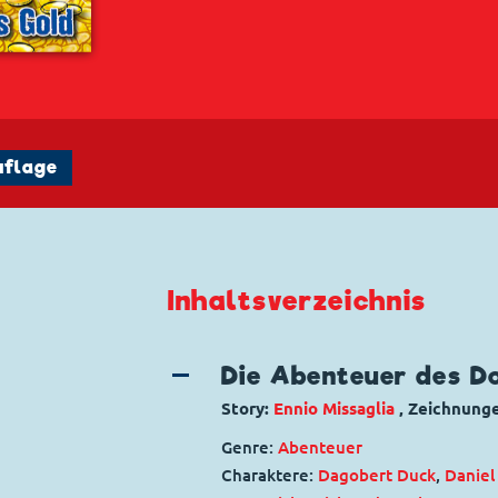
uflage
Inhaltsverzeichnis
Die Abenteuer des D
Story:
Ennio Missaglia
, Zeichnung
Genre:
Abenteuer
Charaktere:
Dagobert Duck
,
Daniel