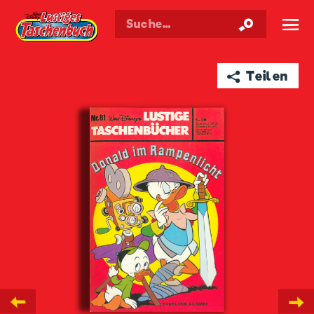
Walt Disneys
Lustiges
Taschenbuch
☰
➦ Teilen
←
→