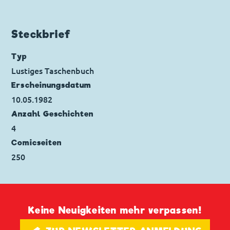
Düsentrieb
,
Donald Duck
,
Helferlein
Code: I TL 270-A
Seitenanzahl: 98
Steckbrief
Typ
Lustiges Taschenbuch
Erscheinungs­datum
10.05.1982
Anzahl Geschichten
4
Comicseiten
250
Keine Neuigkeiten mehr verpassen!