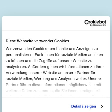
Inhaltsverzeichnis
Die Abenteuer des
Diese Webseite verwendet Cookies
Donaldin Temuzin
Wir verwenden Cookies, um Inhalte und Anzeigen zu
Story:
Ennio Missaglia
, Zeichnungen:
Giulio
personalisieren, Funktionen für soziale Medien anbieten
Chierchini
zu können und die Zugriffe auf unsere Website zu
5
analysieren. Außerdem geben wir Informationen zu Ihrer
Genre:
Abenteuer
Verwendung unserer Website an unsere Partner für
Charaktere:
Dagobert Duck
,
Daniel
soziale Medien, Werbung und Analysen weiter. Unsere
Düsentrieb
,
Donald Duck
,
Gustav Gans
,
Tick,
Partner führen diese Informationen möglicherweise mit
Trick und Track
weiteren Daten zusammen, die Sie ihnen bereitgestellt
Code: I TL 266-A
haben oder die sie im Rahmen Ihrer Nutzung der Dienste
Seitenanzahl: 68
gesammelt haben. Sofern Sie uns Ihre Einwilligung
Details zeigen
geben, können Sie diese jederzeit in der