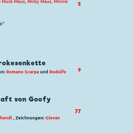
d Muck Maus
,
Micky Maus
,
Minnie
5
no"
Irokesenkette
9
en:
Romano Scarpa
und
Rodolfo
arlo
,
Kommissar Hunter
,
Micky
haft von Goofy
77
Chendi
, Zeichnungen:
Giovan
 Chirikawa