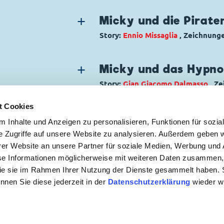
Erstveröffentlichung:
10.03.1960
Genre:
Kriminalgeschichte
Seitenanzahl: 58
Charaktere:
Gamma
,
Goofy
,
Kommis
Micky und die Pirat
Code: I TL 269-BP
Story:
Ennio Missaglia
, Zeichnung
Originaltitel: Topolino e l'ereditÃ
Genre:
Kriminalgeschichte
Abenteu
Ursprung: Italien
Charaktere:
Goofy
,
Kater Karlo
,
Mi
Erstveröffentlichung:
Micky und das Hypnot
22.01.1961
Code: I TL 247-BP
Seitenanzahl: 67
Story:
Gian Giacomo Dalmasso
, Z
Originaltitel: Topolino e i pirati del
Genre:
Kriminalgeschichte
Ursprung: Italien
t Cookies
Charaktere:
Goofy
,
Inspektor Issel
,
Erstveröffentlichung:
21.08.1960
 Inhalte und Anzeigen zu personalisieren, Funktionen für sozia
Micky Maus
Seitenanzahl: 40
e Zugriffe auf unsere Website zu analysieren. Außerdem geben w
Code: I TL 236-BP
er Website an unsere Partner für soziale Medien, Werbung und 
Originaltitel: Topolino e la droga di
 ZUR NEWSLETTER ANMELDUNG
se Informationen möglicherweise mit weiteren Daten zusammen, 
Ursprung: Italien
 die sie im Rahmen Ihrer Nutzung der Dienste gesammelt haben. 
Erstveröffentlichung:
05.06.1960
önnen Sie diese jederzeit in der
Datenschutzerklärung
wieder wi
Seitenanzahl: 54
mebedingungen
|
Datenschutzerklärung
|
Kontakt
Copyright © 2026 Egmont Ehapa Media GmbH