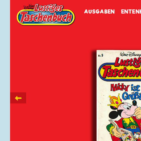
Walt Disneys
Lustiges
Tasch
AUSGABEN
ENTEN
←