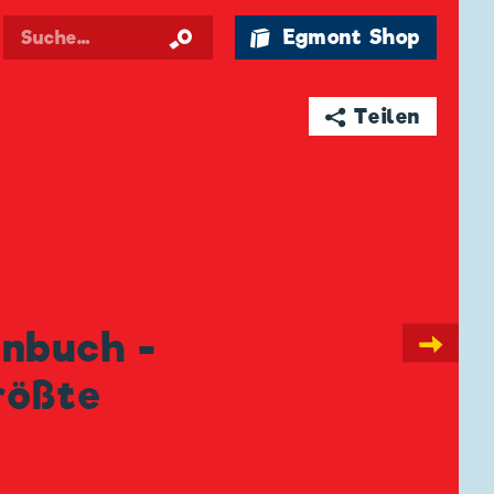
🛍 Egmont Shop
➦ Teilen
enbuch -
→
rößte