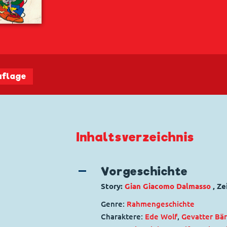
uflage
Inhaltsverzeichnis
Vorgeschichte
Story:
Gian Giacomo Dalmasso
, Z
Genre:
Rahmengeschichte
Charaktere:
Ede Wolf
,
Gevatter Bär