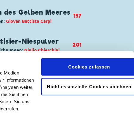
sar Hunter
,
Micky Maus
,
Pluto
en des Gelben Meeres
157
en:
Giovan Battista Carpi
 di Pippo Peppo
er
cky Maus
,
Minnie Maus
isier-Niespulver
201
eichnungen:
Giulio Chierchini
 Mar Giallo
Cookies zulassen
Kater Karlo
,
Kommissar Hunter
,
le Medien
ir Informationen
Nicht essenzielle Cookies ablehnen
Analysen weiter.
𝖿
📷
abolica
die Sie ihnen
Sofern Sie uns
derrufen.
|
Abonnement kündigen