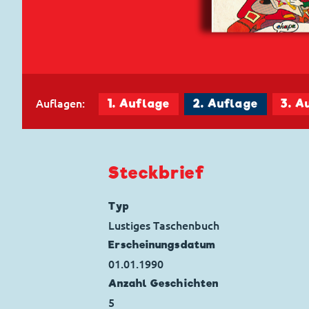
Auflagen:
1. Auflage
2. Auflage
3. A
Steckbrief
Typ
Lustiges Taschenbuch
Erscheinungs­datum
01.01.1990
Anzahl Geschichten
5