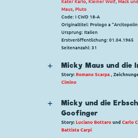
Kater Karlo
,
Kleiner Wolf
,
Mack un
Maus
,
Pluto
Code: I CWD 18-A
Originaltitel: Prologo a "Arcitopoli
Ursprung: Italien
Erstveröffentlichung:
01.04.1965
Seitenanzahl: 31
Micky Maus und die 
Story:
Romano Scarpa
, Zeichnung
Cimino
Genre:
Kriminalgeschichte
Charaktere:
Inspektor Issel
,
Kater K
Micky und die Erbsc
Maus
,
Tante Linda
,
Trudi
Goofinger
Code: I TL 230-AP
Story:
Luciano Bottaro
und
Carlo 
Originaltitel: Topolino e la collana
Battista Carpi
Ursprung: Italien