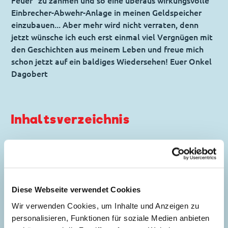
Feuer" zu zähmen und so eine überaus wirkungsvolle
Einbrecher-Abwehr-Anlage in meinen Geldspeicher
einzubauen... Aber mehr wird nicht verraten, denn
jetzt wünsche ich euch erst einmal viel Vergnügen mit
den Geschichten aus meinem Leben und freue mich
schon jetzt auf ein baldiges Wiedersehen! Euer Onkel
Dagobert
Inhaltsverzeichnis
Das Beruhigungswasser
Story:
Romano Scarpa
, Zeichnungen:
Sandro Zemolin
und
Romano Scarpa
Diese Webseite verwendet Cookies
Genre:
Abenteuer
Dagobert in Not
Wir verwenden Cookies, um Inhalte und Anzeigen zu
Charaktere:
Dagobert Duck
,
Daniel
personalisieren, Funktionen für soziale Medien anbieten
Düsentrieb
,
Die Panzerknacker
,
Donald