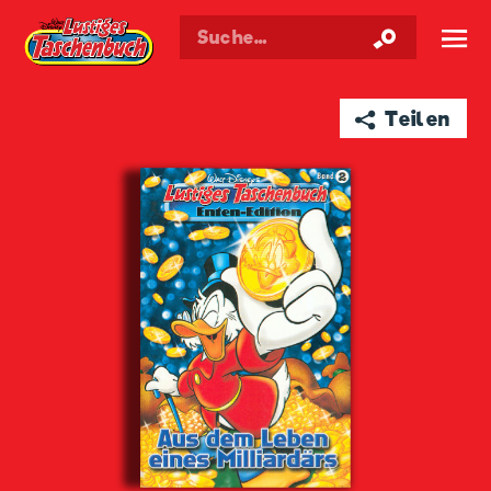
Walt Disneys
Lustiges
Taschenbuch
☰
➦ Teilen