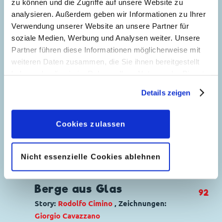
5
zu können und die Zugriffe auf unsere Website zu
Duck
,
Gitta Gans
,
Tick, Trick und Track
analysieren. Außerdem geben wir Informationen zu Ihrer
Code: I TL 1189-AP
Verwendung unserer Website an unsere Partner für
Originaltitel: Zio Paperone e l'acqua
soziale Medien, Werbung und Analysen weiter. Unsere
quietante
Partner führen diese Informationen möglicherweise mit
Ursprung: Italien
weiteren Daten zusammen, die Sie ihnen bereitgestellt
Erstveröffentlichung:
10.09.1978
haben oder die sie im Rahmen Ihrer Nutzung der Dienste
Seitenanzahl: 60
gesammelt haben. Sofern Sie uns Ihre Einwilligung
Details zeigen
geben, können Sie diese jederzeit in der
Datenschutzerklärung
wieder widerrufen.
Das kalte Feuer
65
Cookies zulassen
Story:
Rodolfo Cimino
, Zeichnungen:
Giorgio Cavazzano
Genre:
Abenteuer
Schatzsuche
Nicht essenzielle Cookies ablehnen
Charaktere:
Dagobert Duck
,
Daniel
Onkel Dagobert und die
Düsentrieb
,
Die Panzerknacker
,
Donald
Berge aus Glas
92
Duck
,
Tick, Trick und Track
Story:
Rodolfo Cimino
, Zeichnungen:
Code: I TL 754-C
Giorgio Cavazzano
Originaltitel: Zio Paperone e la fiamma