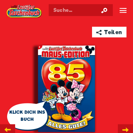
Walt Disneys
Lustiges
Taschenbuch
☰
➦ Teilen
🗨
KLICK DICH INS
BUCH
←
→