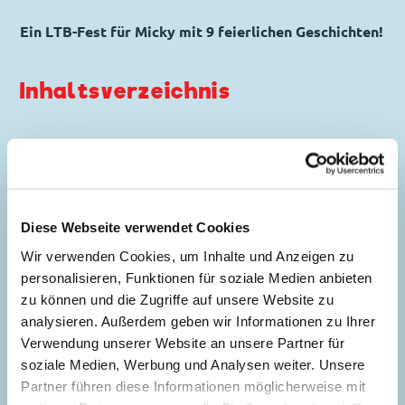
Ein LTB-Fest für Micky mit 9 feierlichen Geschichten!
Inhaltsverzeichnis
Ein Fall für Mortimer
Maus
Story:
Angelo Palmas
, Zeichnungen:
Diese Webseite verwendet Cookies
Claudio Sciarrone
Wir verwenden Cookies, um Inhalte und Anzeigen zu
Genre:
Kriminalgeschichte
personalisieren, Funktionen für soziale Medien anbieten
5
Charaktere:
Goofy
,
Kommissar Hunter
,
zu können und die Zugriffe auf unsere Website zu
Micky Maus
,
Minnie Maus
,
Rudi Ross
analysieren. Außerdem geben wir Informationen zu Ihrer
Code: I TL 2262-1
Verwendung unserer Website an unsere Partner für
Originaltitel: Mio fratello Topolino
soziale Medien, Werbung und Analysen weiter. Unsere
Ursprung: Italien
Partner führen diese Informationen möglicherweise mit
Erstveröffentlichung:
06.04.1999