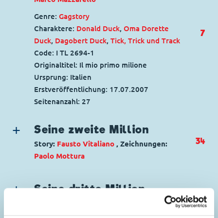
Genre:
Gagstory
Charaktere:
Donald Duck
,
Oma Dorette
7
Duck
,
Dagobert Duck
,
Tick, Trick und Track
Code: I TL 2694-1
Originaltitel: Il mio primo milione
Ursprung: Italien
Erstveröffentlichung:
17.07.2007
Seitenanzahl: 27
Seine zweite Million
34
Story:
Fausto Vitaliano
, Zeichnungen:
Paolo Mottura
Genre:
Gagstory
Charaktere:
Dagobert Duck
,
Donald Duck
,
Seine dritte Million
Tick, Trick und Track
,
Oma Dorette Duck
59
Story:
Fausto Vitaliano
, Zeichnungen:
Code: I TL 2695-1
Stefano Intini