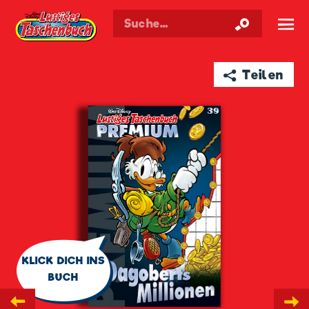
Walt Disneys
Lustiges
Taschenbuch
☰
➦ Teilen
🗨
KLICK DICH INS
BUCH
←
→