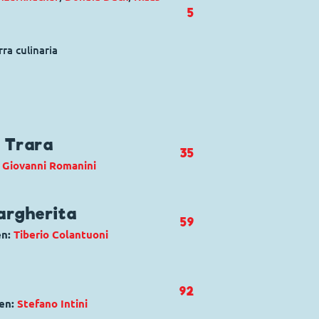
5
rra culinaria
 Trara
35
:
Giovanni Romanini
argherita
59
en:
Tiberio Colantuoni
ofico Perepek
aus
,
Zapotek
e
92
en:
Stefano Intini
 della Margherita