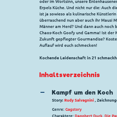
oder im Wortsinn, unsere Entenhausener 
Erpels Küche. Und nicht nur die: Auch d
ist ja sowieso als kulinarische Künstleri
überraschend nun aber auch ihr Mausi M
Männer am Herd? Und dann auch noch 
Chaos-Koch Goofy und Gamma! Ist der M
Zukunft gepflegter Gourmandise? Kostet
Auflauf wird euch schmecken!
Kochende Leidenschaft in 21 schmackha
Inhaltsverzeichnis
Kampf um den Koch
Story:
Rudy Salvagnini
, Zeichnung
Genre:
Gagstory
Charaktere:
Dagobert Duck
,
Die Pa