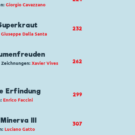
en:
Giorgio Cavazzano
sdink
,
Dagobert Duck
,
Daniel
Superkraut
232
:
Giuseppe Dalla Santa
a bilanciata
sdink
,
Dagobert Duck
,
Die
aumenfreuden
Knack
,
Primus von Quack
262
 Zeichnungen:
Xavier Vives
esistibile
us
ne Erfindung
299
n:
Enrico Faccini
r Chef Mickey
en
ferlein
Minerva III
307
n:
Luciano Gatto
ina avvolgispaghetti