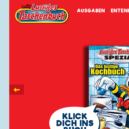
Walt Disneys
Lustiges
Tasch
AUSGABEN
ENTEN
←
🗨
KLICK
DICH INS