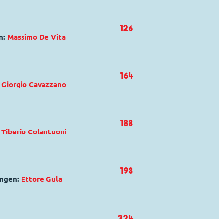
ns
,
Oma Dorette Duck
126
n:
Massimo De Vita
 boutique del naturale
d Duck
,
Klaas Klever
,
Phantomias
,
164
:
Giorgio Cavazzano
analcolica
sdink
,
Dagobert Duck
,
Donald
188
:
Tiberio Colantuoni
zio al volo
Maus
,
Minnie Maus
,
Pluto
198
ungen:
Ettore Gula
l maschile
uck
224