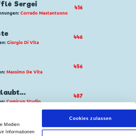
ck
flé Sergei
416
chnungen:
Corrado Mastantuono
chlamassi
,
Tick, Trick und Track
ste
446
en:
Giorgio Di Vita
sticcieri pasticcioni
Gans
,
Oma Dorette Duck
456
en:
Massimo De Vita
Papera
nnie Maus
aubt...
487
en:
Comicup Studio
 preistorici
Cookies zulassen
sdink
,
Dagobert Duck
,
Donald
le Medien
ir Informationen