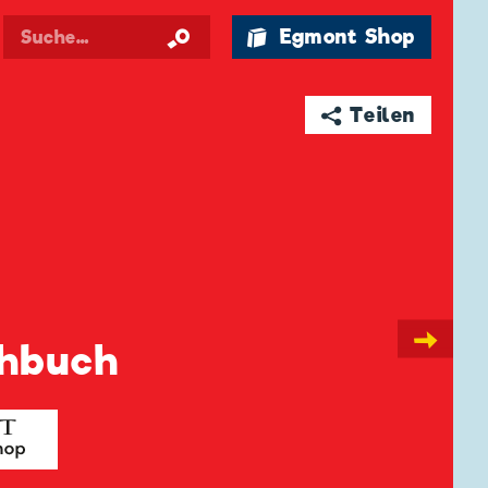
🛍 Egmont Shop
➦ Teilen
→
chbuch