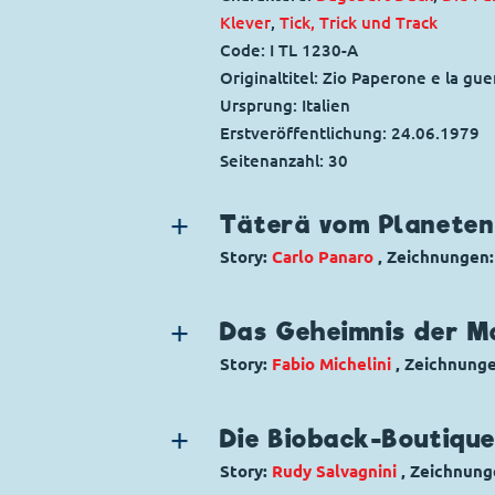
Klever
,
Tick, Trick und Track
Code: I TL 1230-A
Originaltitel: Zio Paperone e la gue
Ursprung: Italien
Erstveröffentlichung:
24.06.1979
Seitenanzahl: 30
Täterä vom Planeten
Story:
Carlo Panaro
, Zeichnungen
Genre:
Gagstory
Charaktere:
Donald Duck
Das Geheimnis der M
Code: I TL 1941-C
Story:
Fabio Michelini
, Zeichnung
Originaltitel: Paperino e il catastr
Genre:
Zeitreisen
Ursprung: Italien
Charaktere:
Goofy
,
Marlin
,
Micky M
Erstveröffentlichung:
Die Bioback-Boutiqu
07.02.1993
Code: I TL 1801-B
Seitenanzahl: 24
Story:
Rudy Salvagnini
, Zeichnung
Originaltitel: Topolino e il mistero