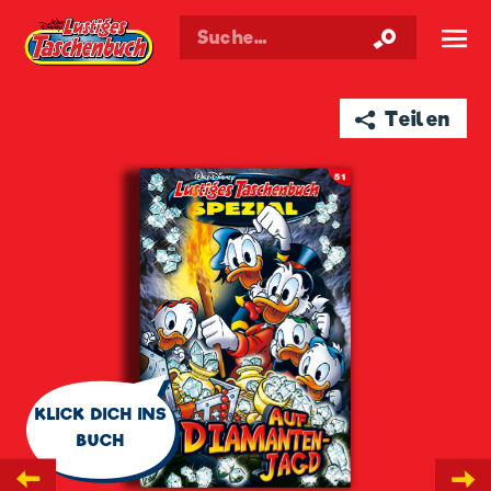
Walt Disneys
Lustiges
Taschenbuch
☰
➦ Teilen
🗨
KLICK DICH INS
BUCH
←
→