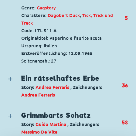
Genre:
Gagstory
Charaktere:
Dagobert Duck
,
Tick, Trick und
5
Track
Code: I TL 511-A
Originaltitel: Paperino e l'aurite acuta
Ursprung: Italien
Erstveröffentlichung:
12.09.1965
Seitenanzahl: 27
Ein rätselhaftes Erbe
36
Story:
Andrea Ferraris
, Zeichnungen:
Andrea Ferraris
Genre:
Abenteuer
Charaktere:
Goofy
,
Micky Maus
Grimmbarts Schatz
Code: I TL 2679-1
58
Story:
Guido Martina
, Zeichnungen:
Originaltitel: Topolino e l'ereditÃ a enigmi
Massimo De Vita
Ursprung: Italien