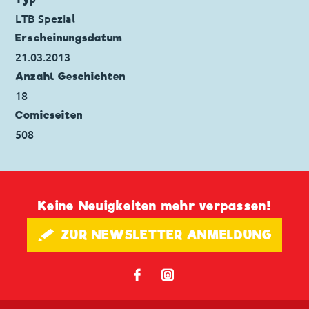
Erstveröffentlichung:
22.10.1972
LTB Spezial
Seitenanzahl: 30
Erscheinungs­datum
21.03.2013
Anzahl Geschichten
18
Comicseiten
508
Keine Neuigkeiten mehr verpassen!
🖋 ZUR NEWSLETTER ANMELDUNG
𝖿
📷