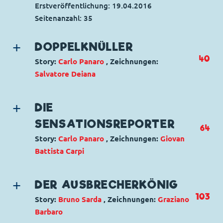
Erstveröffentlichung:
19.04.2016
Seitenanzahl: 35
DOPPELKNÜLLER
40
Story:
Carlo Panaro
, Zeichnungen:
Salvatore Deiana
Genre:
Superhelden
Charaktere:
Donald Duck
,
Tick, Trick und
DIE
Track
,
Phantomias
SENSATIONSREPORTER
64
Code: I TL 2624-1
Story:
Carlo Panaro
, Zeichnungen:
Giovan
Originaltitel: Paperinik e il doppio scoop
Battista Carpi
Ursprung: Italien
Erstveröffentlichung:
14.03.2006
Genre:
Gagstory
Seitenanzahl: 24
Charaktere:
Micky Maus
,
Goofy
,
Pluto
DER AUSBRECHERKÖNIG
Code: I TL 2159-1
103
Story:
Bruno Sarda
, Zeichnungen:
Graziano
Originaltitel: Topolino e il giornalismo di
Barbaro
campagna