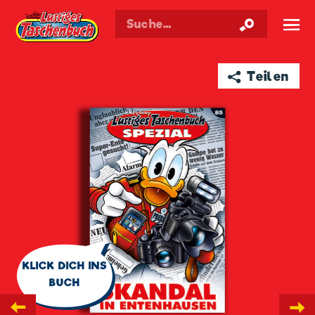
Walt Disneys
Lustiges
Taschenbuch
☰
➦ Teilen
🗨
KLICK DICH INS
BUCH
←
→