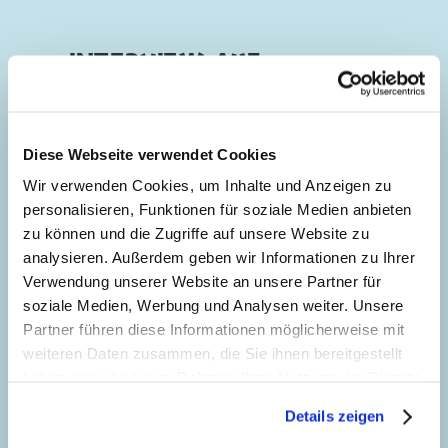
Genre:
Gagstory
Charaktere:
Daisy Duck
,
Dagobert Duck
,
INTERVIEW AUF
Donald Duck
,
Dussel Duck
,
Habakuk
STÖCKELSCHUH: DER
Code: I M 11-2
180
PUHLIDSERPREIS
Originaltitel: Cronaca sui tacchi a spillo
Diese Webseite verwendet Cookies
Ursprung: Italien
Story:
Nino Russo
, Zeichnungen:
Conrad
Erstveröffentlichung:
01.04.1994
Lazaro
und
Comicup Studio
Wir verwenden Cookies, um Inhalte und Anzeigen zu
Seitenanzahl: 25
personalisieren, Funktionen für soziale Medien anbieten
Genre:
Gagstory
zu können und die Zugriffe auf unsere Website zu
Charaktere:
Donald Duck
,
Dussel Duck
,
INTERVIEW AUF
analysieren. Außerdem geben wir Informationen zu Ihrer
Dagobert Duck
STÖCKELSCHUH: AUS
Verwendung unserer Website an unsere Partner für
Code: I M 40-4
soziale Medien, Werbung und Analysen weiter. Unsere
201
ZWEI MACH VIER
Originaltitel: Il premio "Papertzer"
Partner führen diese Informationen möglicherweise mit
Ursprung: Italien
Story:
Nino Russo
, Zeichnungen:
Conrad
weiteren Daten zusammen, die Sie ihnen bereitgestellt
Erstveröffentlichung:
01.09.1996
Lazaro
und
Comicup Studio
haben oder die sie im Rahmen Ihrer Nutzung der Dienste
Seitenanzahl: 21
gesammelt haben. Sofern Sie uns Ihre Einwilligung
Genre:
Gagstory
Details zeigen
geben, können Sie diese jederzeit in der
Charaktere:
Dagobert Duck
,
Donald Duck
,
DAS NEUESTE VON