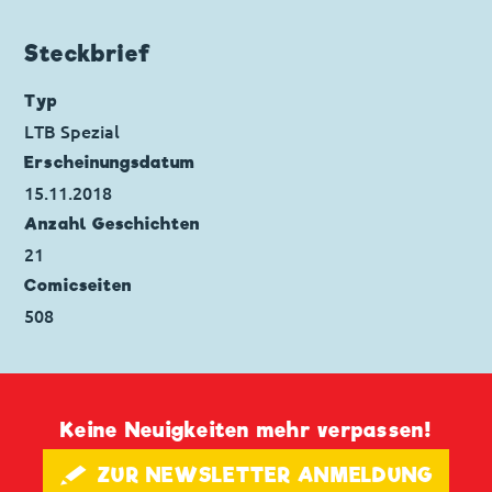
Primus von Quack
Seitenanzahl: 24
Code: I TL 2788-2
Steckbrief
Originaltitel: Paperino, Paperoga e gli ultimi
bubalù
Typ
Ursprung: Italien
LTB Spezial
Erstveröffentlichung:
05.05.2009
Erscheinungs­datum
Seitenanzahl: 30
15.11.2018
Anzahl Geschichten
21
Comicseiten
508
Keine Neuigkeiten mehr verpassen!
🖋 ZUR NEWSLETTER ANMELDUNG