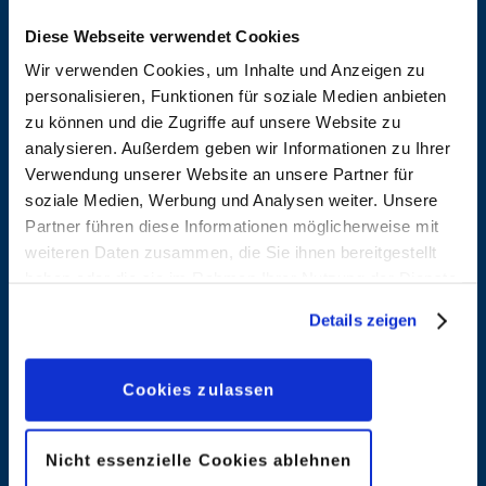
Diese Webseite verwendet Cookies
Wir verwenden Cookies, um Inhalte und Anzeigen zu
personalisieren, Funktionen für soziale Medien anbieten
Aleixo
Alfonso,
zu können und die Zugriffe auf unsere Website zu
Soares,
Jordi
analysieren. Außerdem geben wir Informationen zu Ihrer
Natanael
Verwendung unserer Website an unsere Partner für
Entdecken
soziale Medien, Werbung und Analysen weiter. Unsere
Entdecken
Partner führen diese Informationen möglicherweise mit
weiteren Daten zusammen, die Sie ihnen bereitgestellt
haben oder die sie im Rahmen Ihrer Nutzung der Dienste
Alvarado,
Amato,
gesammelt haben. Sofern Sie uns Ihre Einwilligung
Details zeigen
Pete
Filadelfo
geben, können Sie diese jederzeit in der
Datenschutzerklärung
wieder widerrufen.
Entdecken
Entdecken
Cookies zulassen
Ambrosio,
Amendola,
Nicht essenzielle Cookies ablehnen
Stefano
Maurizio