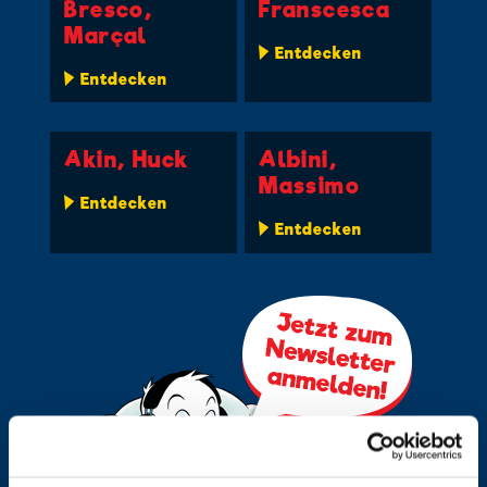
Bresco,
Franscesca
Marçal
Entdecken
Entdecken
Akin, Huck
Albini,
Massimo
Entdecken
Entdecken