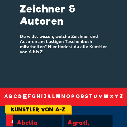
Zeichner &
Autoren
Du willst wissen, welche Zeichner und
Autoren am Lustigen Taschenbuch
mitarbeiten? Hier findest du alle Künstler
von A bis Z.
E
A
B
C
D
F
G
H
I
J
K
L
M
N
O
P
Q
R
S
T
U
V
W
X
Y
Z
KÜNSTLER VON A-Z
A
Abella
Agrati,