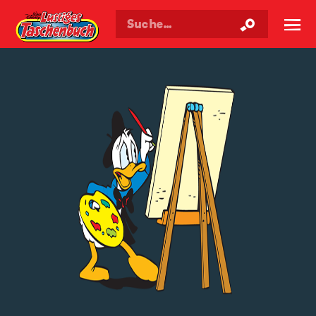
Walt Disneys
Lustiges
Taschenbuch
☰