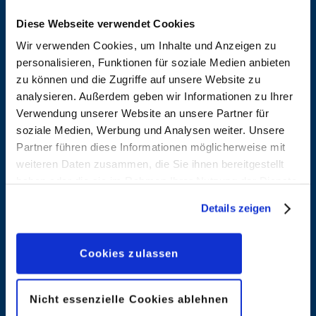
Diese Webseite verwendet Cookies
Wir verwenden Cookies, um Inhalte und Anzeigen zu
personalisieren, Funktionen für soziale Medien anbieten
Aleixo
Alfonso,
zu können und die Zugriffe auf unsere Website zu
Soares,
Jordi
analysieren. Außerdem geben wir Informationen zu Ihrer
Natanael
Verwendung unserer Website an unsere Partner für
Entdecken
soziale Medien, Werbung und Analysen weiter. Unsere
Entdecken
Partner führen diese Informationen möglicherweise mit
weiteren Daten zusammen, die Sie ihnen bereitgestellt
haben oder die sie im Rahmen Ihrer Nutzung der Dienste
Alvarado,
Amato,
gesammelt haben. Sofern Sie uns Ihre Einwilligung
Details zeigen
Pete
Filadelfo
geben, können Sie diese jederzeit in der
Datenschutzerklärung
wieder widerrufen.
Entdecken
Entdecken
Cookies zulassen
Ambrosio,
Amendola,
Nicht essenzielle Cookies ablehnen
Stefano
Maurizio