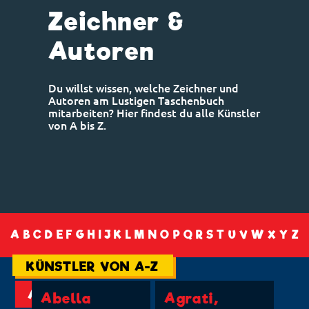
Zeichner &
Autoren
Du willst wissen, welche Zeichner und
Autoren am Lustigen Taschenbuch
mitarbeiten? Hier findest du alle Künstler
von A bis Z.
A
B
C
D
E
F
G
H
I
J
K
L
M
N
O
P
Q
R
S
T
U
V
W
X
Y
Z
KÜNSTLER VON A-Z
A
Abella
Agrati,