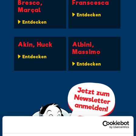
Bresco,
Franscesca
Marçal
Entdecken
Entdecken
Akin, Huck
Albini,
Massimo
Entdecken
Entdecken