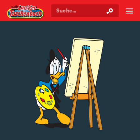
Walt Disneys
Lustiges
Taschenbuch
☰