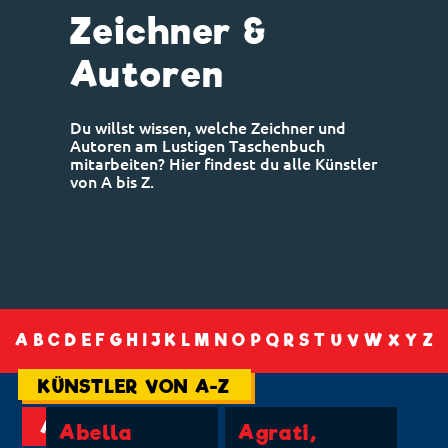
Zeichner &
Autoren
Du willst wissen, welche Zeichner und
Autoren am Lustigen Taschenbuch
mitarbeiten? Hier findest du alle Künstler
von A bis Z.
A
B
C
D
E
F
G
H
I
J
K
L
M
N
O
P
Q
R
S
T
U
V
W
X
Y
Z
KÜNSTLER VON A-Z
A
Abella
Agrati,