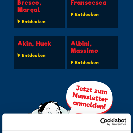
Bresco,
Franscesca
Marçal
Entdecken
Entdecken
Akin, Huck
Albini,
Massimo
Entdecken
Entdecken