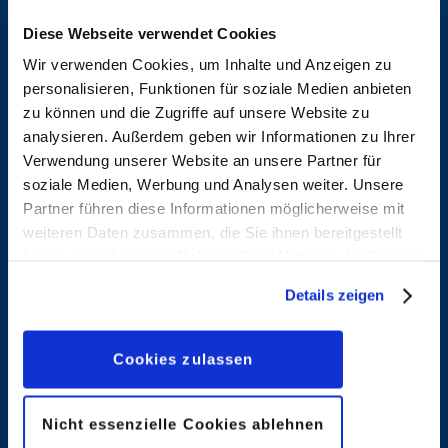
Diese Webseite verwendet Cookies
Wir verwenden Cookies, um Inhalte und Anzeigen zu
personalisieren, Funktionen für soziale Medien anbieten
Aleixo
Alfonso,
zu können und die Zugriffe auf unsere Website zu
Soares,
Jordi
analysieren. Außerdem geben wir Informationen zu Ihrer
Natanael
Verwendung unserer Website an unsere Partner für
Entdecken
soziale Medien, Werbung und Analysen weiter. Unsere
Entdecken
Partner führen diese Informationen möglicherweise mit
weiteren Daten zusammen, die Sie ihnen bereitgestellt
haben oder die sie im Rahmen Ihrer Nutzung der Dienste
Alvarado,
Amato,
gesammelt haben. Sofern Sie uns Ihre Einwilligung
Details zeigen
Pete
Filadelfo
geben, können Sie diese jederzeit in der
Datenschutzerklärung
wieder widerrufen.
Entdecken
Entdecken
Cookies zulassen
Ambrosio,
Amendola,
Nicht essenzielle Cookies ablehnen
Stefano
Maurizio