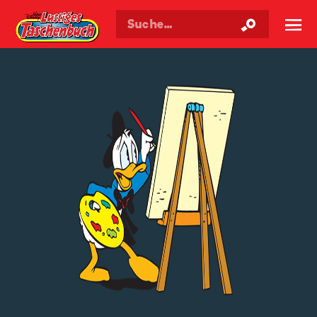
Walt Disneys
Lustiges
Taschenbuch
☰