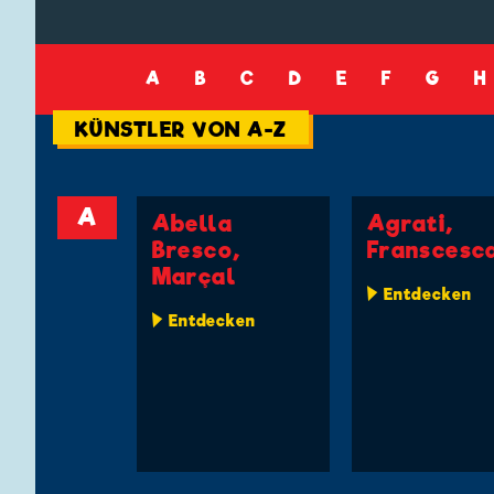
A
B
C
D
E
F
G
H
KÜNSTLER VON A-Z
A
Abella
Agrati,
Bresco,
Franscesc
Marçal
Entdecken
Entdecken