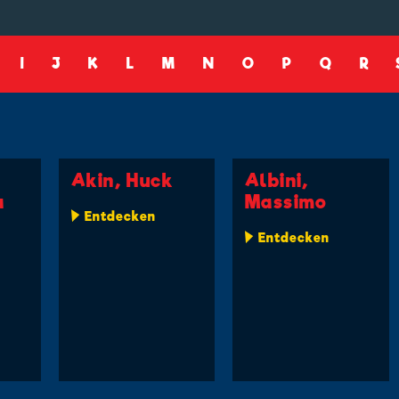
I
J
K
L
M
N
O
P
Q
R
Akin, Huck
Albini,
a
Massimo
Entdecken
Entdecken