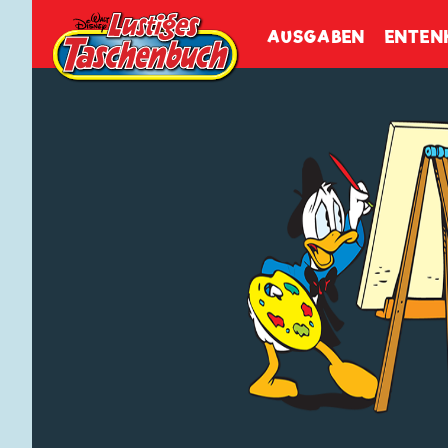
Walt Disneys
Lustiges
Tasch
AUSGABEN
ENTEN