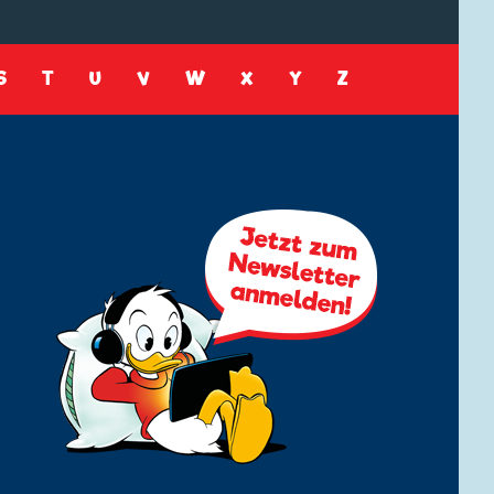
S
T
U
V
W
X
Y
Z