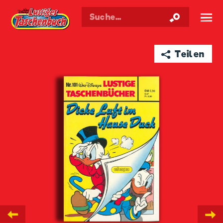
Walt Disneys
Lustiges
Taschenbuch
☰
➦ Teilen
←
→