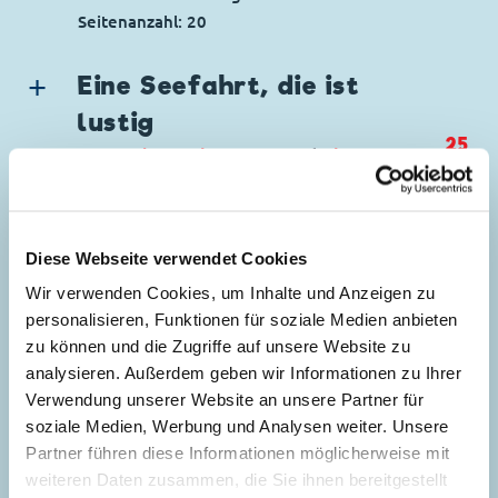
Seitenanzahl: 20
Eine Seefahrt, die ist
lustig
25
Story:
Gian Paolo Barosso
und
Abramo
Barosso
, Zeichnungen:
Romano Scarpa
und
Giorgio Cavazzano
Genre:
Gagstory
Diese Webseite verwendet Cookies
Charaktere:
Daisy Duck
,
Donald Duck
,
Verdächtige Geräusche
Wir verwenden Cookies, um Inhalte und Anzeigen zu
53
Gustav Gans
,
Tick, Trick und Track
Story:
Bob Karp
, Zeichnungen:
Al Taliaferro
personalisieren, Funktionen für soziale Medien anbieten
Code: I TL 556-A
zu können und die Zugriffe auf unsere Website zu
Genre:
Einseiter
Originaltitel: Paperino e l'affare in alto mare
analysieren. Außerdem geben wir Informationen zu Ihrer
Charaktere:
Donald Duck
Ursprung: Italien
Zustellungsprobleme
Verwendung unserer Website an unsere Partner für
Code: ZD 50-02-19
Erstveröffentlichung:
24.07.1966
54
soziale Medien, Werbung und Analysen weiter. Unsere
Story:
Pier Carpi
, Zeichnungen:
Franco
Originaltitel: Donald Duck
Seitenanzahl: 27
Partner führen diese Informationen möglicherweise mit
Lostaffa
und
Adriana Cristina
Ursprung: Sunday pages (USA)
weiteren Daten zusammen, die Sie ihnen bereitgestellt
Genre:
Dagobert in Not
Erstveröffentlichung:
19.02.1950