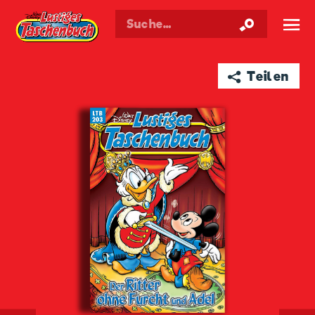
Walt Disneys
Lustiges
Taschenbuch
☰
➦ Teilen