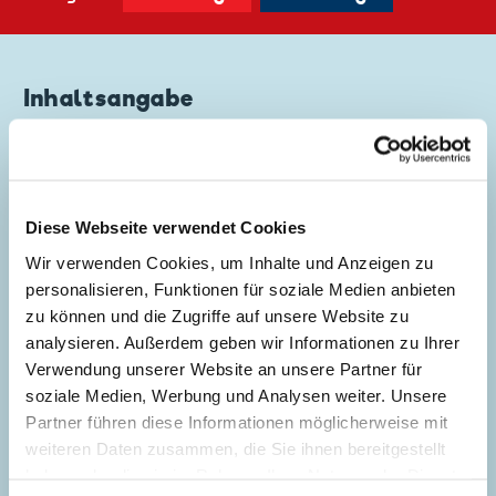
Inhaltsangabe
Dieser Band erschien in der Originalausgabe unter
gleichem Titel. Erscheinungsjahr: 1994 Neuauflage ab
2007 mit neuem Cover.
Diese Webseite verwendet Cookies
Wir verwenden Cookies, um Inhalte und Anzeigen zu
personalisieren, Funktionen für soziale Medien anbieten
Inhaltsverzeichnis
zu können und die Zugriffe auf unsere Website zu
analysieren. Außerdem geben wir Informationen zu Ihrer
Der große Preis
Verwendung unserer Website an unsere Partner für
soziale Medien, Werbung und Analysen weiter. Unsere
Story:
Flemming Andersen
, Zeichnungen:
Partner führen diese Informationen möglicherweise mit
Flemming Andersen
weiteren Daten zusammen, die Sie ihnen bereitgestellt
Genre:
Sport
Gagstory
haben oder die sie im Rahmen Ihrer Nutzung der Dienste