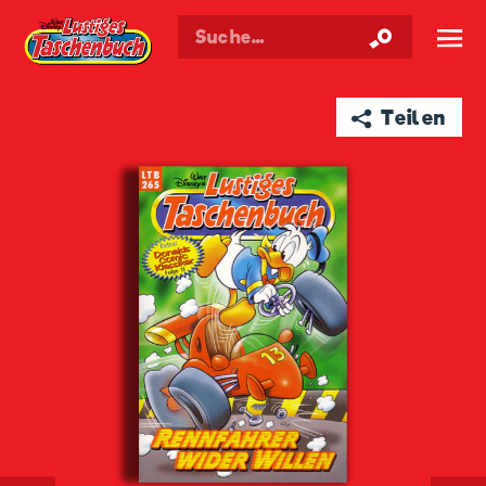
Walt Disneys
Lustiges
Taschenbuch
☰
➦ Teilen