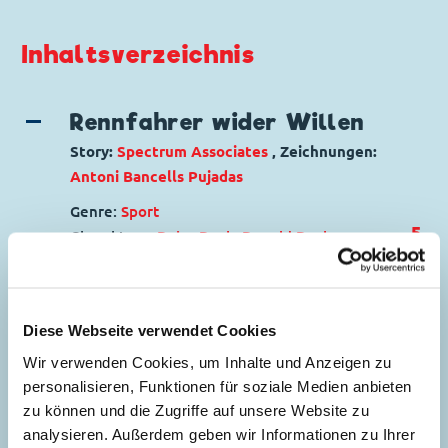
Inhaltsverzeichnis
Rennfahrer wider Willen
Story:
Spectrum Associates
, Zeichnungen:
Antoni Bancells Pujadas
Genre:
Sport
5
Charaktere:
Daisy Duck
,
Donald Duck
Code: D 97460
Originaltitel: Donald Duck The Crash Test
Dummy
Diese Webseite verwendet Cookies
Ursprung: Dänemark
Seitenanzahl: 50
Wir verwenden Cookies, um Inhalte und Anzeigen zu
personalisieren, Funktionen für soziale Medien anbieten
zu können und die Zugriffe auf unsere Website zu
Des Widerspenstigen
analysieren. Außerdem geben wir Informationen zu Ihrer