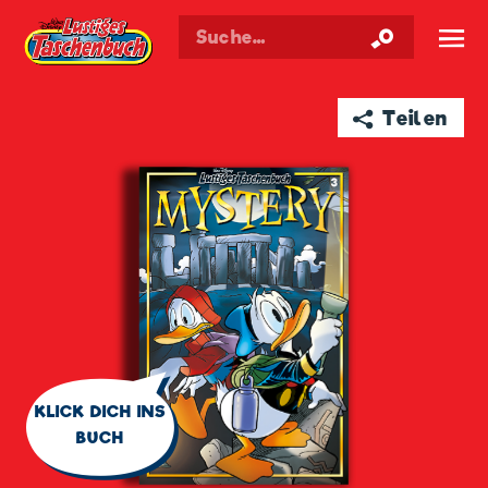
Walt Disneys
Lustiges
Taschenbuch
☰
➦ Teilen
🗨
KLICK DICH INS
BUCH