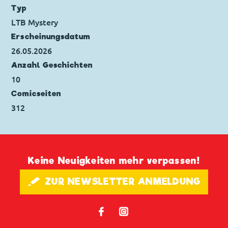
Originaltitel: Lost In Paradise
Typ
Ursprung: Dänemark
LTB Mystery
Erstveröffentlichung:
01.01.2006
Erscheinungs­datum
Seitenanzahl: 36
26.05.2026
Anzahl Geschichten
10
Comicseiten
312
Keine Neuigkeiten mehr verpassen!
🖋 ZUR NEWSLETTER ANMELDUNG
𝖿
📷