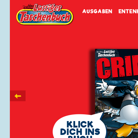
Walt Disneys
Lustiges
Tasch
AUSGABEN
ENTEN
←
🗨
KLICK
DICH INS