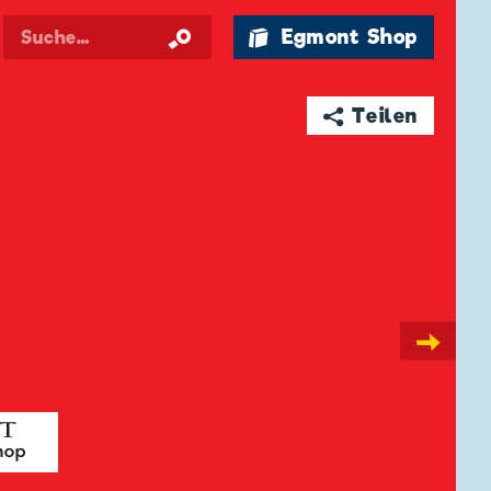
🛍 Egmont Shop
➦ Teilen
→