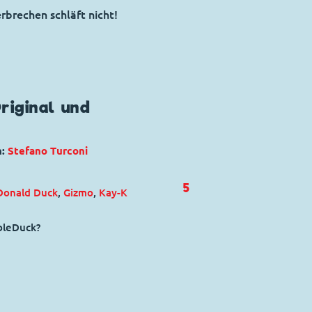
rbrechen schläft nicht!
riginal und
n:
Stefano Turconi
5
Donald Duck
,
Gizmo
,
Kay-K
ubleDuck?