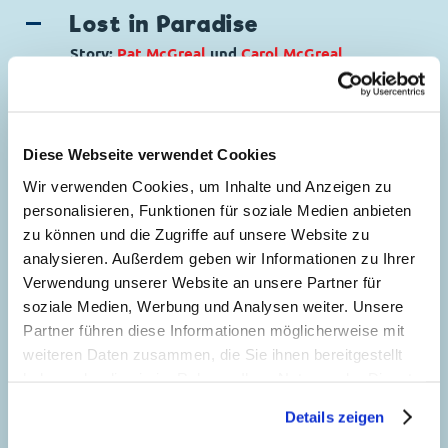
Lost in Paradise
Story:
Pat McGreal
und
Carol McGreal
,
Zeichnungen:
Massimo Fecchi
Genre:
Abenteuer
Charaktere:
Dagobert Duck
,
Die
Diese Webseite verwendet Cookies
5
Panzerknacker
,
Donald Duck
,
Goofy
,
Micky
Wir verwenden Cookies, um Inhalte und Anzeigen zu
Maus
,
Minnie Maus
,
Pluto
,
Tick, Trick und
personalisieren, Funktionen für soziale Medien anbieten
Track
zu können und die Zugriffe auf unsere Website zu
Code: D 2005-345
analysieren. Außerdem geben wir Informationen zu Ihrer
Originaltitel: Donald Duck Lost In Paradise
Verwendung unserer Website an unsere Partner für
Ursprung: Dänemark
soziale Medien, Werbung und Analysen weiter. Unsere
Seitenanzahl: 36
Partner führen diese Informationen möglicherweise mit
weiteren Daten zusammen, die Sie ihnen bereitgestellt
Rotten Racing
haben oder die sie im Rahmen Ihrer Nutzung der Dienste
41
Story:
Andreas Pihl
, Zeichnungen:
Joaquí­n
gesammelt haben. Sofern Sie uns Ihre Einwilligung
Details zeigen
Cañizares Sanchez
geben, können Sie diese jederzeit in der