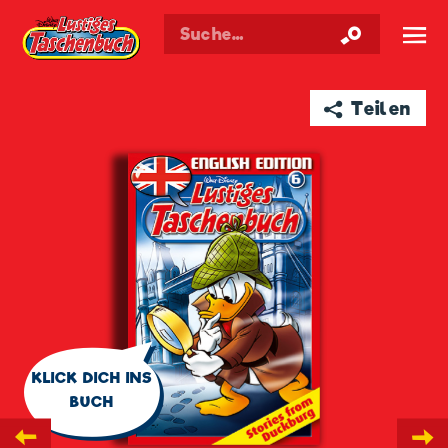
Walt Disneys
Lustiges
Taschenbuch
☰
➦ Teilen
🗨
KLICK DICH INS
BUCH
←
→