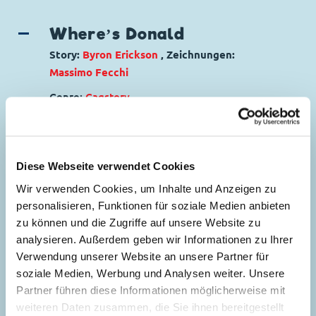
Where’s Donald
Story:
Byron Erickson
, Zeichnungen:
Massimo Fecchi
Genre:
Gagstory
5
Charaktere:
Dagobert Duck
,
Daisy Duck
,
Daniel Düsentrieb
,
Donald Duck
,
Gustav
Gans
,
Helferlein
,
Tick, Trick und Track
Diese Webseite verwendet Cookies
Code: D E 2002-001
Seitenanzahl: 30
Wir verwenden Cookies, um Inhalte und Anzeigen zu
personalisieren, Funktionen für soziale Medien anbieten
zu können und die Zugriffe auf unsere Website zu
Off The Beaten Trail
analysieren. Außerdem geben wir Informationen zu Ihrer
35
Story:
Sarah Kinney
, Zeichnungen:
Joaquí­n
Verwendung unserer Website an unsere Partner für
Cañizares Sanchez
soziale Medien, Werbung und Analysen weiter. Unsere
Genre:
Abenteuer
Partner führen diese Informationen möglicherweise mit
Charaktere:
Micky Maus
weiteren Daten zusammen, die Sie ihnen bereitgestellt
Powerplay On Killmotor