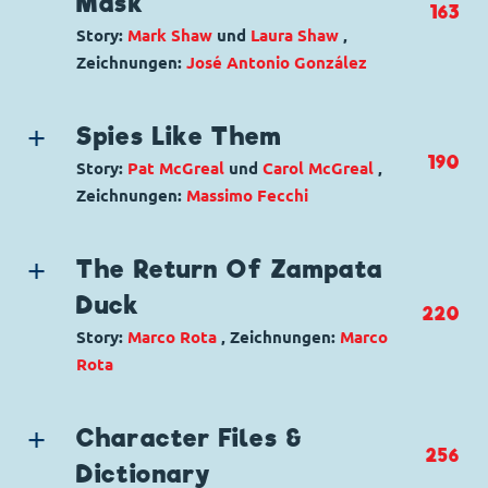
Mask
163
Code: D 97629
Ursprung: Dänemark
Story:
Mark Shaw
und
Laura Shaw
,
Originaltitel: Gyro Gearloose Weird Science
Erstveröffentlichung:
01.10.2008
Zeichnungen:
José Antonio González
Ursprung: Dänemark
Seitenanzahl: 35
Seitenanzahl: 35
Genre:
Superhelden
Charaktere:
Donald Duck
,
Phantomias
Spies Like Them
Code: D 2004-148
190
Story:
Pat McGreal
und
Carol McGreal
,
Originaltitel: Duck Avenger The Beak
Zeichnungen:
Massimo Fecchi
Behind The Mask
Genre:
Kriminalgeschichte
Ursprung: Dänemark
Charaktere:
Donald Duck
,
Micky Maus
Seitenanzahl: 27
The Return Of Zampata
Code: D 2005-179
Duck
220
Originaltitel: Spies Like Them
Story:
Marco Rota
, Zeichnungen:
Marco
Ursprung: Dänemark
Rota
Seitenanzahl: 30
Genre:
Abenteuer
Wild West
Charaktere:
Donald Duck
Character Files &
256
Code: D 2002-210
Dictionary
Originaltitel: Donald Duck The Return Of