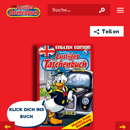
Walt Disneys
Lustiges
Taschenbuch
☰
➦ Teilen
🗨
KLICK DICH INS
BUCH
←
→