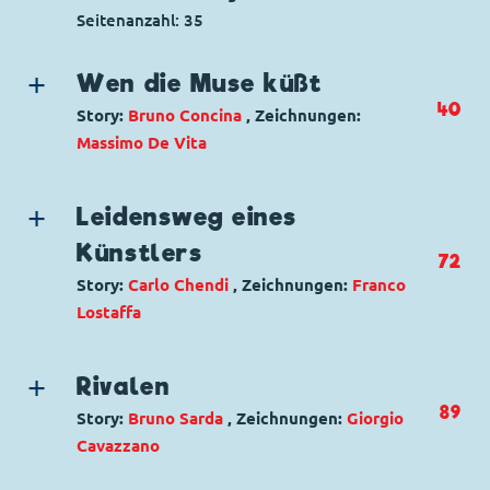
Seitenanzahl: 35
Wen die Muse küßt
40
Story:
Bruno Concina
, Zeichnungen:
Massimo De Vita
Genre:
Literarische Parodie
Charaktere:
Daisy Duck
,
Donald Duck
,
Leidensweg eines
Fähnlein Fieselschweif
,
Gitta Gans
,
Gustav
Künstlers
72
Gans
,
Tick, Trick und Track
Story:
Carlo Chendi
, Zeichnungen:
Franco
Code: I TL 1552-B
Lostaffa
Originaltitel: Paperino e l'ispirazione
Ursprung: Italien
Genre:
Gagstory
Erstveröffentlichung:
25.08.1985
Charaktere:
Dagobert Duck
,
Daisy Duck
,
Rivalen
Seitenanzahl: 33
Donald Duck
,
Tick, Trick und Track
89
Story:
Bruno Sarda
, Zeichnungen:
Giorgio
Code: I TL 967-B
Cavazzano
Originaltitel: Paperino e la vocazione
Genre:
Superhelden
dell'arte