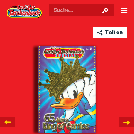
Walt Disneys
Lustiges
Taschenbuch
☰
➦ Teilen
←
→