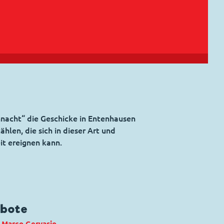
hnacht“ die Geschicke in Entenhausen
hlen, die sich in dieser Art und
it ereignen kann.
fbote
:
Marco Gervasio