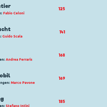
tier
125
n:
Fabio Celoni
uck
,
Tick, Trick und Track
acht
141
n:
Guido Scala
in panne
Duck
,
Donald Duck
,
Klaas Klever
,
168
Track
en:
Andrea Ferraris
di regali
uck
obil
169
ungen:
Marco Pavone
ng
185
en:
Stefano Intini