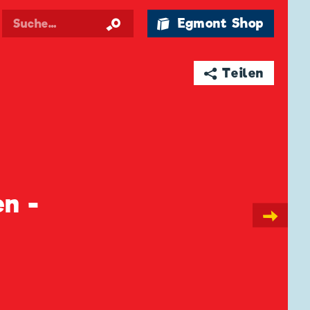
🛍 Egmont Shop
➦ Teilen
n -
→