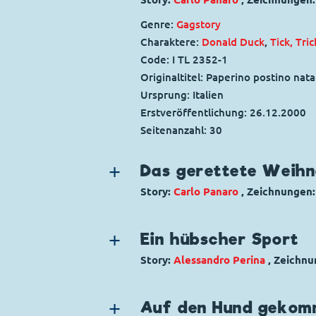
Genre:
Gagstory
Charaktere:
Donald Duck
,
Tick, Tri
Code: I TL 2352-1
Originaltitel: Paperino postino natal
Ursprung: Italien
Erstveröffentlichung:
26.12.2000
Seitenanzahl: 30
Das gerettete Weih
Story:
Carlo Panaro
, Zeichnungen
Genre:
Gagstory
Charaktere:
Dagobert Duck
,
Die Pa
Ein hübscher Sport
Klever
,
Opa Knack
,
Tick, Trick und 
Story:
Alessandro Perina
, Zeichn
Code: I DT 24-1
Genre:
Einseiter
Originaltitel: Zio Paperone e le gio
Charaktere:
Goofy
,
Micky Maus
Ursprung: Italien
Auf den Hund gekom