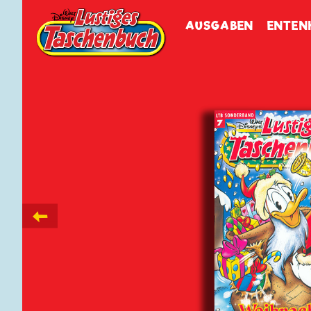
Walt Disneys
Lustiges
Tasch
AUSGABEN
ENTEN
←