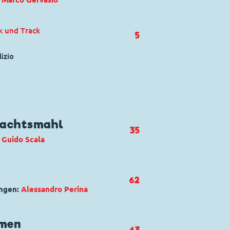
ck und Track
5
izio
nachtsmahl
35
:
Guido Scala
nzerknacker
,
Donald Duck
,
Klaas
62
Track
ungen:
Alessandro Perina
ie del Natale
men