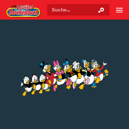
Walt Disneys
Lustiges
Taschenbuch
☰