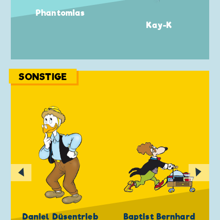
Phantomias
Kay-K
SONSTIGE
◀
▶
Daniel Düsentrieb
Baptist Bernhard