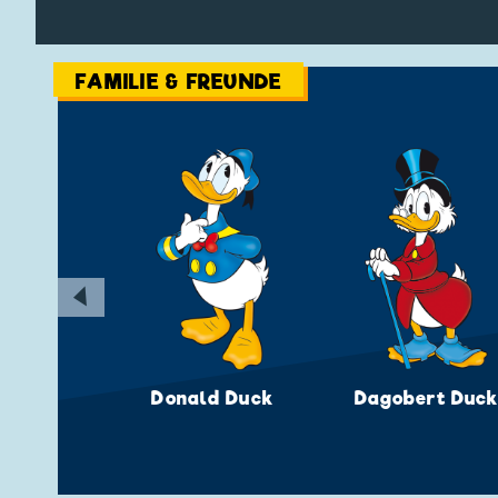
FAMILIE & FREUNDE
◀
Donald Duck
Dagobert Duc