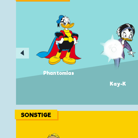
◀
Phantomias
Kay-K
SONSTIGE