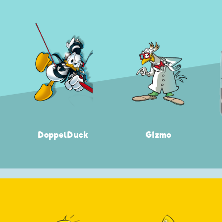
DoppelDuck
Gizmo