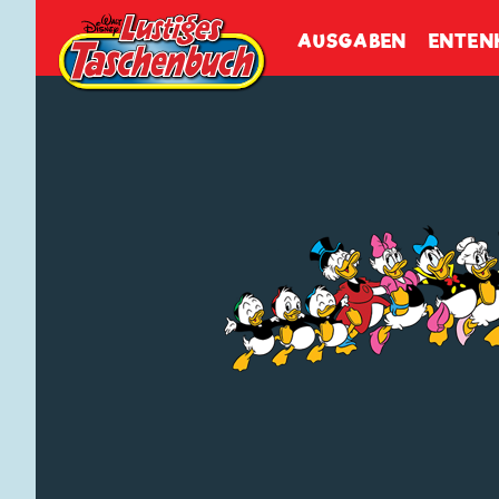
Walt Disneys
Lustiges
Tasch
AUSGABEN
ENTEN