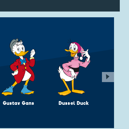
▶
Gustav Gans
Dussel Duck