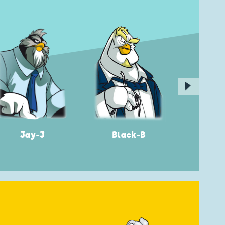
▶
Black-B
Jay-J