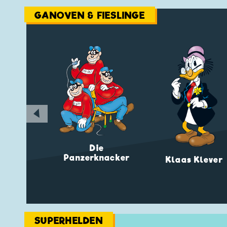
GANOVEN & FIESLINGE
◀
Die
Panzerknacker
Klaas Klever
SUPERHELDEN