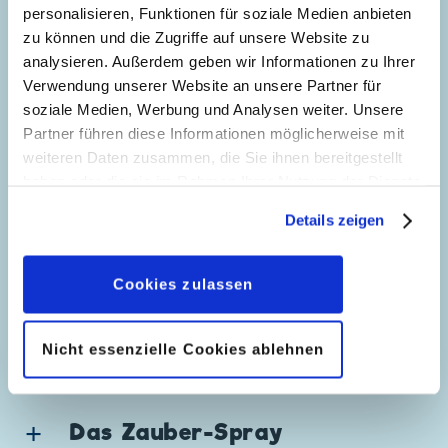
personalisieren, Funktionen für soziale Medien anbieten
Genre:
Abenteuer
zu können und die Zugriffe auf unsere Website zu
Charaktere:
Dagobert Duck
,
Daniel
analysieren. Außerdem geben wir Informationen zu Ihrer
5
Düsentrieb
,
Donald Duck
Verwendung unserer Website an unsere Partner für
Code: I TL 1923-DP
soziale Medien, Werbung und Analysen weiter. Unsere
Originaltitel: Paperino e il viaggio
Partner führen diese Informationen möglicherweise mit
impossibile
weiteren Daten zusammen, die Sie ihnen bereitgestellt
Ursprung: Italien
haben oder die sie im Rahmen Ihrer Nutzung der Dienste
Erstveröffentlichung:
04.10.1992
gesammelt haben. Sofern Sie uns Ihre Einwilligung
Seitenanzahl: 56
Details zeigen
geben, können Sie diese jederzeit in der
Datenschutzerklärung
wieder widerrufen.
In der Zukunft
Cookies zulassen
verschollen
61
Story:
Bruno Concina
, Zeichnungen:
Nicht essenzielle Cookies ablehnen
Luciano Gatto
Genre:
Zeitreisen
Charaktere:
Goofy
,
Kater Karlo
,
Klarabella
Das Zauber-Spray