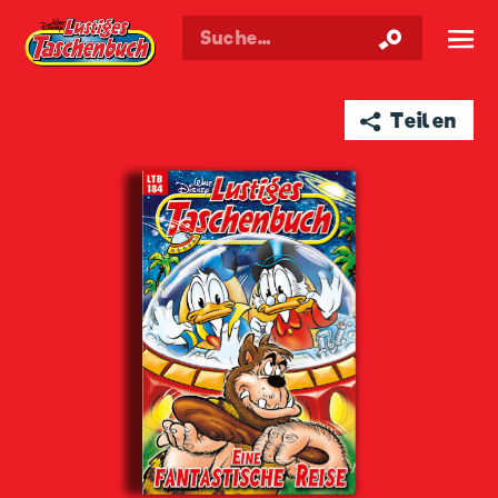
Walt Disneys
Lustiges
Taschenbuch
☰
➦ Teilen