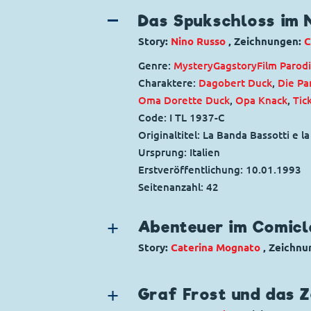
Das Spukschloss im 
Story:
Nino Russo
, Zeichnungen:
C
Genre:
Mystery
Gagstory
Film Parod
Charaktere:
Dagobert Duck
,
Die Pa
Oma Dorette Duck
,
Opa Knack
,
Tic
Code: I TL 1937-C
Originaltitel: La Banda Bassotti e 
Ursprung: Italien
Erstveröffentlichung:
10.01.1993
Seitenanzahl: 42
Abenteuer im Comic
Story:
Caterina Mognato
, Zeichnu
Genre:
Literarische Parodie
Charaktere:
Ahörnchen und Behör
Graf Frost und das Z
Archimedes
,
Balu
,
Bambi
,
Basil der