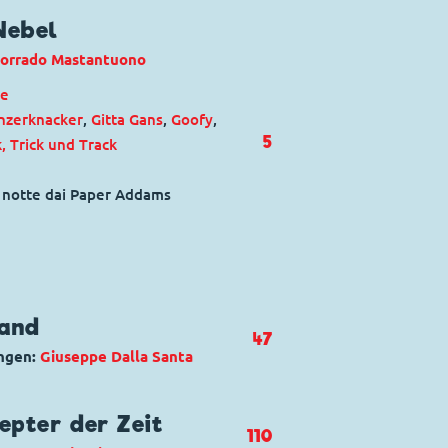
Nebel
orrado Mastantuono
ie
nzerknacker
,
Gitta Gans
,
Goofy
,
5
k, Trick und Track
la notte dai Paper Addams
land
47
ngen:
Giuseppe Dalla Santa
nchen
,
Alice im Wunderland
,
epter der Zeit
110
 grosse Mäusedetektiv
,