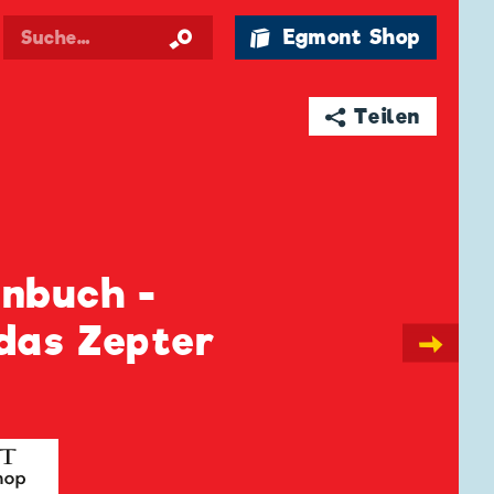
🛍 Egmont Shop
➦ Teilen
enbuch -
das Zepter
→