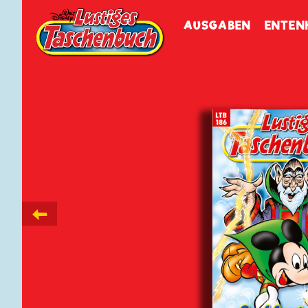
Walt Disneys
Lustiges
Tasch
AUSGABEN
ENTEN
←