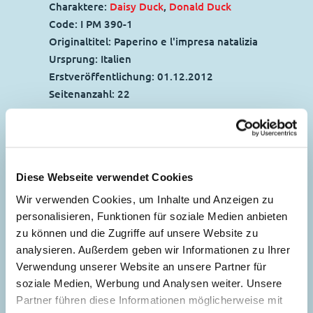
Charaktere:
Daisy Duck
,
Donald Duck
Code: I PM 390-1
Originaltitel: Paperino e l'impresa natalizia
Ursprung: Italien
Erstveröffentlichung:
01.12.2012
Seitenanzahl: 22
In guter Gesellschaft
27
Story:
Davide Costa
, Zeichnungen:
Ottavio
Panaro
Diese Webseite verwendet Cookies
Genre:
Gagstory
Wir verwenden Cookies, um Inhalte und Anzeigen zu
Charaktere:
Goofy
personalisieren, Funktionen für soziale Medien anbieten
Geteilte Gaumenfreuden
Code: I TL 2929-3
zu können und die Zugriffe auf unsere Website zu
32
Story:
Gaja Arrighini
, Zeichnungen:
Giorgio
Originaltitel: Pippo e gli amichevoli pupazzi
analysieren. Außerdem geben wir Informationen zu Ihrer
Cavazzano
Verwendung unserer Website an unsere Partner für
di neve
Genre:
Gagstory
soziale Medien, Werbung und Analysen weiter. Unsere
Ursprung: Italien
Charaktere:
Dagobert Duck
,
Daisy Duck
,
Partner führen diese Informationen möglicherweise mit
Erstveröffentlichung:
Gefangen auf dem
17.01.2012