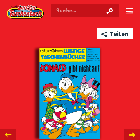
Walt Disneys
Lustiges
Taschenbuch
☰
➦ Teilen
←
→