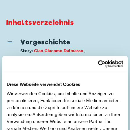
Inhaltsverzeichnis
Vorgeschichte
Story:
Gian Giacomo Dalmasso
,
Zeichnungen:
Giuseppe Perego
Genre:
Rahmengeschichte
Charaktere:
Dagobert Duck
,
Donald Duck
,
Goofy
,
Mack und Muck Maus
,
Micky Maus
,
Diese Webseite verwendet Cookies
5
Minnie Maus
,
Oma Dorette Duck
,
Tick, Trick
Wir verwenden Cookies, um Inhalte und Anzeigen zu
und Track
personalisieren, Funktionen für soziale Medien anbieten
Code: I CWD 10-A
zu können und die Zugriffe auf unsere Website zu
Originaltitel: Prologo a "Superpaperissimo"
analysieren. Außerdem geben wir Informationen zu Ihrer
Ursprung: Italien
Verwendung unserer Website an unsere Partner für
Erstveröffentlichung:
01.12.1962
soziale Medien, Werbung und Analysen weiter. Unsere